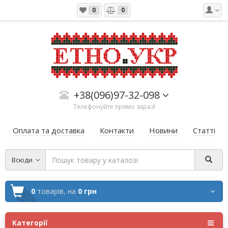
0
0
+38(096)97-32-098
Телефонуйте прямо зараз!
Оплата та доставка
Контакти
Новини
Статті
Всюди
0
товарів,
на
0 грн
Категорії