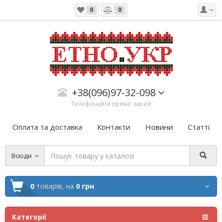
0
0
+38(096)97-32-098
Телефонуйте прямо зараз!
Оплата та доставка
Контакти
Новини
Статті
Всюди
0
товарів,
на
0 грн
Категорії