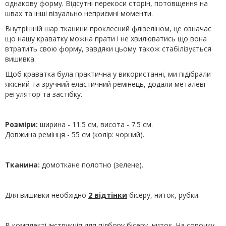
однакову форму. Відсутні перекоси сторін, потовщення на
швах та інші візуально неприємні моменти.
Внутрішній шар тканини проклеєний флізеліном, це означає
що нашу краватку можна прати і не хвилюватись що вона
втратить свою форму, завдяки цьому також стабілізується
вишивка.
Щоб краватка була практична у використанні, ми підібрали
якісний та зручний еластичний ремінець, додали металеві
регулятор та застібку.
Розміри:
ширина - 11.5 см, висота - 7.5 см.
Довжина ремінця - 55 см (колір: чорний).
Тканина:
домоткане полотно (зелене).
Для вишивки необхідно
2 відтінки
бісеру, ниток, рубки.
В комплекті інструкція для підбору бісеру, ниток. На сорочку