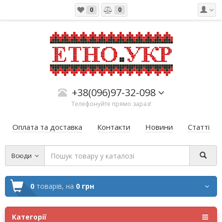
0
0
+38(096)97-32-098
Телефонуйте прямо зараз!
Оплата та доставка
Контакти
Новини
Статті
Всюди
0
товарів,
на
0 грн
Категорії