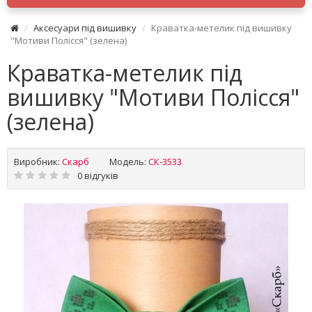
Аксесуари під вишивку
Краватка-метелик під вишивку
"Мотиви Полісся" (зелена)
Краватка-метелик під
вишивку "Мотиви Полісся"
(зелена)
Виробник:
Скарб
Модель:
СК-3533
0 відгуків