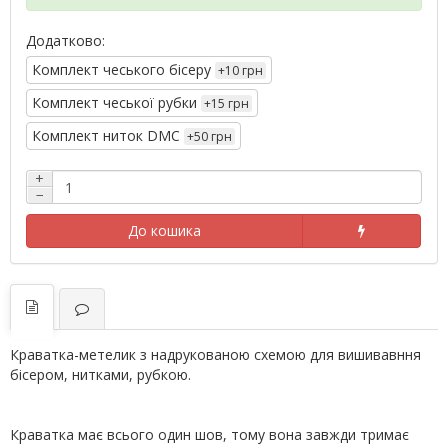
Додатково:
Комплект чеського бісеру
+10 грн
Комплект чеської рубки
+15 грн
Комплект ниток DMC
+50 грн
+
−
До кошика
Краватка-метелик з надрукованою схемою для вишивавння
бісером, нитками, рубкою.
Краватка має всього один шов, тому вона завжди тримає