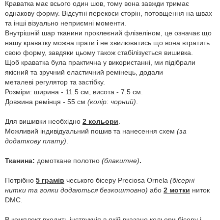
Краватка має всього один шов, тому вона завжди тримає
однакову форму. Відсутні перекоси сторін, потовщення на швах
та інші візуально неприємні моменти.
Внутрішній шар тканини проклеєний флізеліном, це означає що
нашу краватку можна прати і не хвилюватись що вона втратить
свою форму, завдяки цьому також стабілізується вишивка.
Щоб краватка була практична у використанні, ми підібрали
якісний та зручний еластичний ремінець, додали
металеві регулятор та застібку.
Розміри: ширина - 11.5 см, висота - 7.5 см.
Довжина ремінця - 55 см
(колір: чорний)
.
Для вишивки необхідно
2 кольори
.
Можливий індивідуальний пошив та нанесення схем
(за
додаткову плату)
.
Тканина:
домоткане полотно
(блакитне)
.
Потрібно
5 грамів
чеського бісеру Preciosa Ornela
(бісерні
нитки та голки додаються безкоштовно)
або
2 мотки
ниток
DMC.
В комплект входить інструкція в якій вказано кольори бісеру і