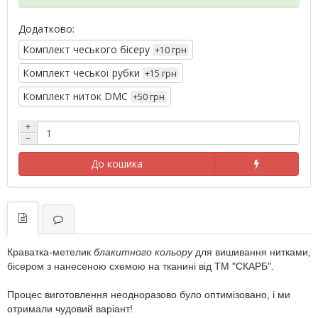
Додатково:
Комплект чеського бісеру
+10 грн
Комплект чеської рубки
+15 грн
Комплект ниток DMC
+50 грн
+
−
До кошика
Краватка-метелик
блакитного кольору
для вишивання нитками,
бісером з нанесеною схемою на тканині від ТМ "СКАРБ".
Процес виготовлення неодноразово було оптимізовано, і ми
отримали чудовий варіант!