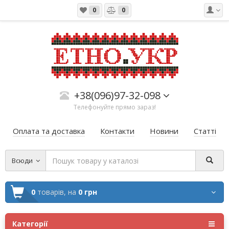
0
0
+38(096)97-32-098
Телефонуйте прямо зараз!
Оплата та доставка
Контакти
Новини
Статті
Всюди
0
товарів,
на
0 грн
Категорії