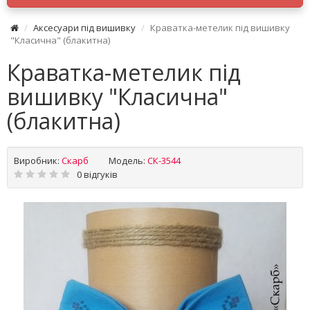
Аксесуари під вишивку
Краватка-метелик під вишивку
"Класична" (блакитна)
Краватка-метелик під
вишивку "Класична"
(блакитна)
Виробник:
Скарб
Модель:
СК-3544
0 відгуків