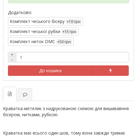
Додатково:
Комплект чеського бісеру
+10 грн
Комплект чеської рубки
+15 грн
Комплект ниток DMC
+50 грн
+
−
До кошика
Краватка-метелик з надрукованою схемою для вишивавння
бісером, нитками, рубкою.
Краватка має всього один шов, тому вона завжди тримає