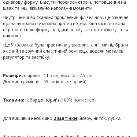
однакову форму. Відсутні перекоси сторін, потовщення на
швах та інші візуально неприємні моменти.
Внутрішній шар тканини проклеєний флізеліном, це означає
що нашу краватку можна прати і не хвилюватись що вона
втратить свою форму, завдяки цьому також стабілізується
вишивка.
Щоб краватка була практична у використанні, ми підібрали
якісний та зручний еластичний ремінець, додали металеві
регулятор та застібку.
Розміри:
ширина - 11.5 см, висота - 7.5 см.
Довжина ремінця - 55 см (колір: чорний).
Тканина:
габардин (сірий) (100% поліестер).
Для вишивки необхідно
2 відтінки
бісеру, ниток, рубки.
В комплекті інструкція для підбору бісеру, ниток. На сорочку