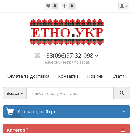
0
0
+38(096)97-32-098
Телефонуйте прямо зараз!
Оплата та доставка
Контакти
Новини
Статті
Всюди
0
товарів,
на
0 грн
Категорії