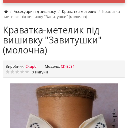
Аксесуари під вишивку
Краватка-метелик
Краватка-
метелик під вишивку "Завитушки" (молочна)
Краватка-метелик під
вишивку "Завитушки"
(молочна)
Виробник:
Скарб
Модель:
СК-3531
0 відгуків