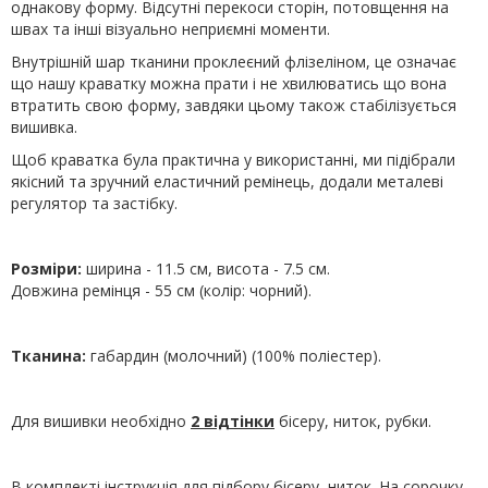
однакову форму. Відсутні перекоси сторін, потовщення на
швах та інші візуально неприємні моменти.
Внутрішній шар тканини проклеєний флізеліном, це означає
що нашу краватку можна прати і не хвилюватись що вона
втратить свою форму, завдяки цьому також стабілізується
вишивка.
Щоб краватка була практична у використанні, ми підібрали
якісний та зручний еластичний ремінець, додали металеві
регулятор та застібку.
Розміри:
ширина - 11.5 см, висота - 7.5 см.
Довжина ремінця - 55 см (колір: чорний).
Тканина:
габардин (молочний) (100% поліестер).
Для вишивки необхідно
2 відтінки
бісеру, ниток, рубки.
В комплекті інструкція для підбору бісеру, ниток. На сорочку