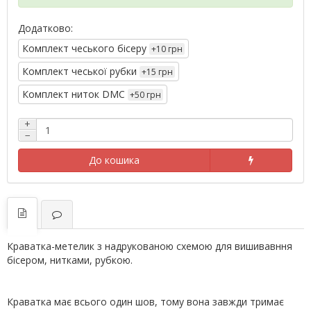
Додатково:
Комплект чеського бісеру
+10 грн
Комплект чеської рубки
+15 грн
Комплект ниток DMC
+50 грн
+
−
До кошика
Краватка-метелик з надрукованою схемою для вишивавння
бісером, нитками, рубкою.
Краватка має всього один шов, тому вона завжди тримає