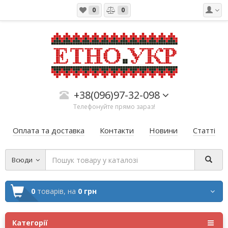
0
0
+38(096)97-32-098
Телефонуйте прямо зараз!
Оплата та доставка
Контакти
Новини
Статті
Всюди
0
товарів,
на
0 грн
Категорії