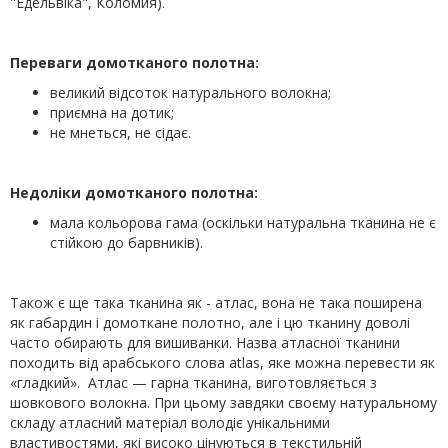
"Едельвіка", Коломия).
Переваги домотканого полотна:
великий відсоток натурального волокна;
приємна на дотик;
не мнеться, не сідає.
Недоліки домотканого полотна:
мала кольорова гама (оскільки натуральна тканина не є
стійкою до барвників).
Також є ще така тканина як - атлас, вона не така поширена
як габардин і домоткане полотно, але і цю тканину доволі
часто обирають для вишиванки. Назва атласної тканини
походить від арабського слова atlas, яке можна перевести як
«гладкий». Атлас — гарна тканина, виготовляється з
шовкового волокна. При цьому завдяки своєму натуральному
складу атласний матеріал володіє унікальними
властивостями, які високо цінуються в текстильній