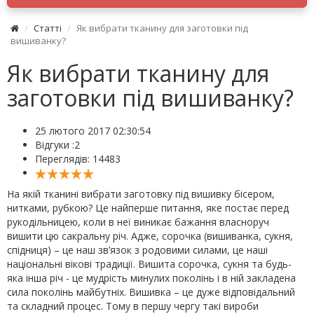
Статті
Як вибрати тканину для заготовки під
вишиванку?
Як вибрати тканину для
заготовки під вишиванку?
25 лютого 2017 02:30:54
Відгуки :
2
Переглядів: 14483
На якій тканині вибрати заготовку під вишивку бісером,
нитками, рубкою? Це найперше питання, яке постає перед
рукодільницею, коли в неї виникає бажання власноруч
вишити цю сакральну річ. Адже, сорочка (вишиванка, сукня,
спідниця) – це наш зв’язок з родовими силами, це наші
національні вікові традиції. Вишита сорочка, сукня та будь-
яка інша річ - це мудрість минулих поколінь і в ній закладена
сила поколінь майбутніх. Вишивка – це дуже відповідальний
та складний процес. Тому в першу чергу такі вироби