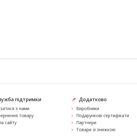
лужба підтримки
Додатково
язатися з нами
Виробники
ернення товару
Подарункові сертифікати
а сайту
Партнери
Товари зі знижкою