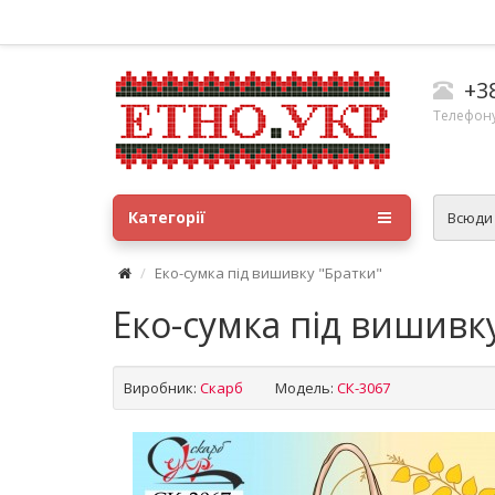
+3
Телефону
Категорії
Всюд
Еко-сумка під вишивку "Братки"
Еко-сумка під вишивк
Виробник:
Скарб
Модель:
СК-3067