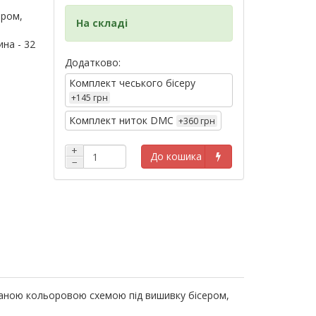
ером,
На складі
на - 32
Додатково:
Комплект чеського бісеру
+145 грн
Комплект ниток DMC
+360 грн
+
До кошика
−
ованою кольоровою схемою під вишивку бісером,