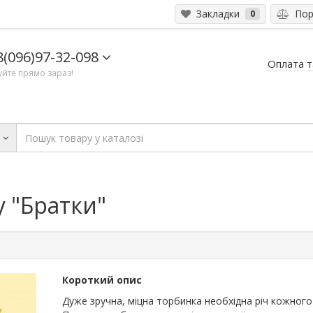
Закладки
Порі
0
8(096)97-32-098
Оплата т
йте прямо зараз!
и
у "Братки"
Короткий опис
Дуже зручна, міцна торбинка необхідна річ кожного