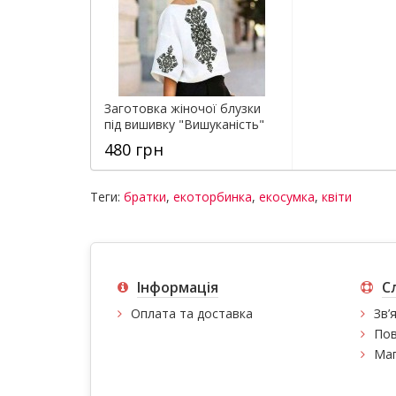
Заготовка жіночої блузки
під вишивку "Вишуканість"
480 грн
Теги:
братки
,
екоторбинка
,
екосумка
,
квіти
Інформація
С
Оплата та доставка
Зв’
Пов
Мап