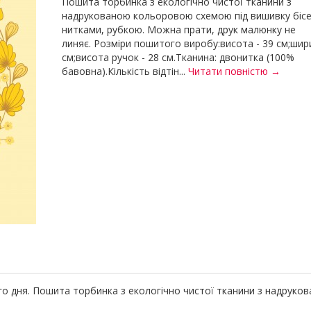
Пошита торбинка з екологічно чистої тканини з
надрукованою кольоровою схемою під вишивку біс
нитками, рубкою. Можна прати, друк малюнку не
линяє. Розміри пошитого виробу:висота - 39 см;шири
см;висота ручок - 28 см.Тканина: двонитка (100%
бавовна).Кількість відтін...
Читати повністю →
ого дня. Пошита торбинка з екологічно чистої тканини з надрук