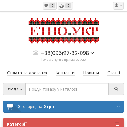
0
0
+38(096)97-32-098
Телефонуйте прямо зараз!
Оплата та доставка
Контакти
Новини
Статті
Всюди
0
товарів,
на
0 грн
Категорії