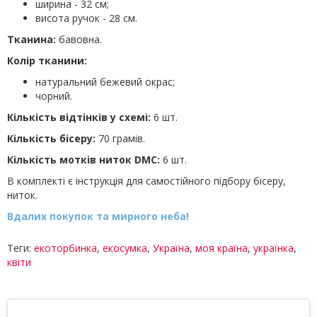
ширина - 32 см;
висота ручок - 28 см.
Тканина:
бавовна.
Колір тканини:
натуральний бежевий окрас;
чорний.
Кількість відтінків у схемі:
6 шт.
Кількість бісеру:
70 грамів.
Кількість мотків ниток DMC:
6 шт.
В комплекті є інструкція для самостійного підбору бісеру,
ниток.
Вдалих покупок та мирного неба!
Теги:
екоторбинка
,
екосумка
,
Україна
,
моя країна
,
українка
,
квіти