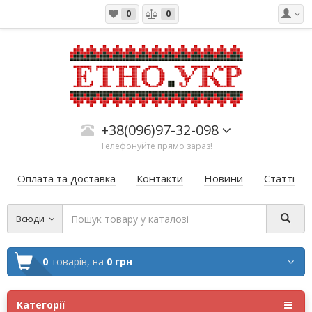
0
0
+38(096)97-32-098
Телефонуйте прямо зараз!
Оплата та доставка
Контакти
Новини
Статті
Всюди
0
товарів,
на
0 грн
Категорії