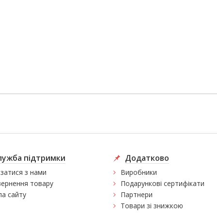
лужба підтримки
Додатково
язатися з нами
Виробники
ернення товару
Подарункові сертифікати
а сайту
Партнери
Товари зі знижкою