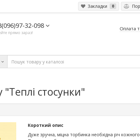
Закладки
Порі
0
8(096)97-32-098
Оплата т
йте прямо зараз!
и
 "Теплі стосунки"
Короткий опис
Дуже зручна, міцна торбинка необхідна річ кожного