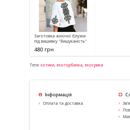
Заготовка жіночої блузки
під вишивку "Вишуканість"
480 грн
Теги:
котики
,
екоторбинка
,
екосумка
Інформація
С
Оплата та доставка
Зв’
Пов
Мап