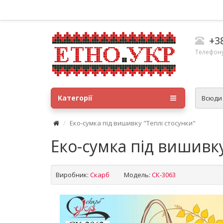
+3
Телефону
Категорії
Всюд
Еко-сумка під вишивку "Теплі стосунки"
Еко-сумка під вишивку
Виробник:
Скарб
Модель:
СК-3063