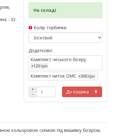
ером,
На складі
на - 32
Колір торбинки
Додатково:
Комплект чеського бісеру
+120 грн
Комплект ниток DMC
+300 грн
+
До кошика
−
ованою кольоровою схемою під вишивку бісером,