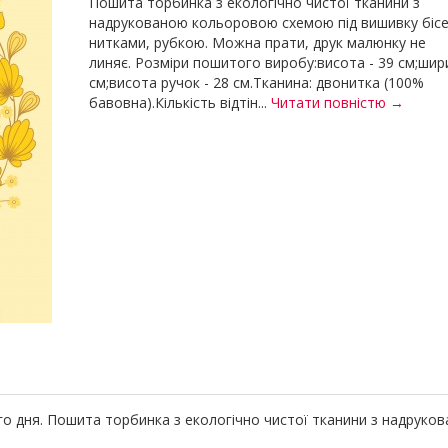
Пошита торбинка з екологічно чистої тканини з
надрукованою кольоровою схемою під вишивку біс
нитками, рубкою. Можна прати, друк малюнку не
линяє. Розміри пошитого виробу:висота - 39 см;шири
см;висота ручок - 28 см.Тканина: двонитка (100%
бавовна).Кількість відтін...
Читати повністю →
ого дня. Пошита торбинка з екологічно чистої тканини з надрук