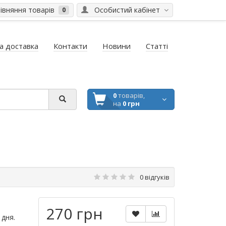
вняння товарів
Особистий кабінет
0
а доставка
Контакти
Новини
Статті
0
товарів,
на
0 грн
0 відгуків
270 грн
 дня.