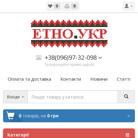
0
0
+38(096)97-32-098
Телефонуйте прямо зараз!
Оплата та доставка
Контакти
Новини
Статті
Всюди
0
товарів,
на
0 грн
Категорії