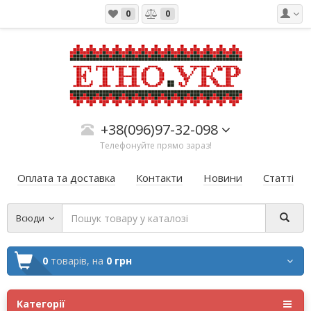
0
0
+38(096)97-32-098
Телефонуйте прямо зараз!
Оплата та доставка
Контакти
Новини
Статті
Всюди
0
товарів,
на
0 грн
Категорії