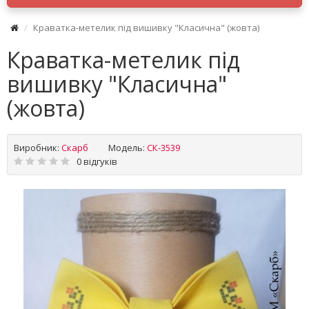
Краватка-метелик під вишивку "Класична" (жовта)
Краватка-метелик під
вишивку "Класична"
(жовта)
Виробник:
Скарб
Модель:
СК-3539
0 відгуків