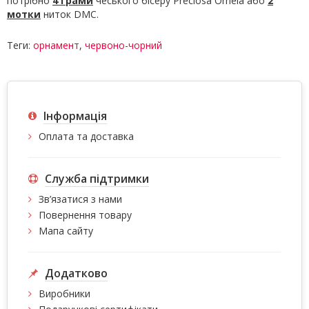
потрібно
4 грами
чеського бісеру Preciosa Ornela або
2
мотки
ниток DMC.
Теги:
орнамент
,
червоно-чорний
Інформація
Оплата та доставка
Служба підтримки
Зв’язатися з нами
Повернення товару
Мапа сайту
Додатково
Виробники