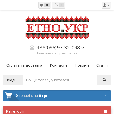
0
0
+38(096)97-32-098
Телефонуйте прямо зараз!
Оплата та доставка
Контакти
Новини
Статті
Всюди
0
товарів,
на
0 грн
Категорії