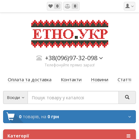
0
0
+38(096)97-32-098
Телефонуйте прямо зараз!
Оплата та доставка
Контакти
Новини
Статті
Всюди
0
товарів,
на
0 грн
Категорії