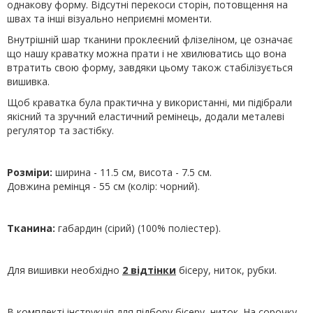
однакову форму. Відсутні перекоси сторін, потовщення на
швах та інші візуально неприємні моменти.
Внутрішній шар тканини проклеєний флізеліном, це означає
що нашу краватку можна прати і не хвилюватись що вона
втратить свою форму, завдяки цьому також стабілізується
вишивка.
Щоб краватка була практична у використанні, ми підібрали
якісний та зручний еластичний ремінець, додали металеві
регулятор та застібку.
Розміри:
ширина - 11.5 см, висота - 7.5 см.
Довжина ремінця - 55 см (колір: чорний).
Тканина:
габардин (сірий) (100% поліестер).
Для вишивки необхідно
2 відтінки
бісеру, ниток, рубки.
В комплекті інструкція для підбору бісеру, ниток. На сорочку