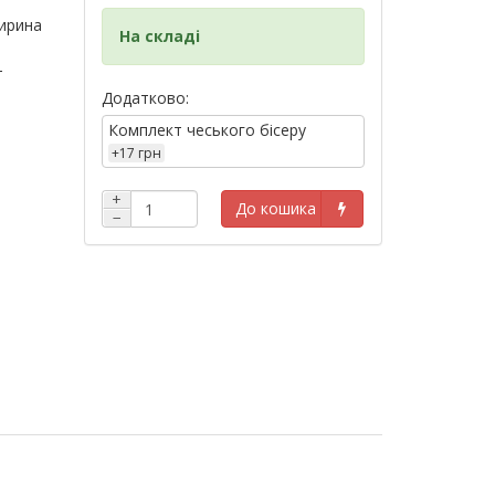
ширина
На складі
-
Додатково:
Комплект чеського бісеру
+17 грн
+
До кошика
−