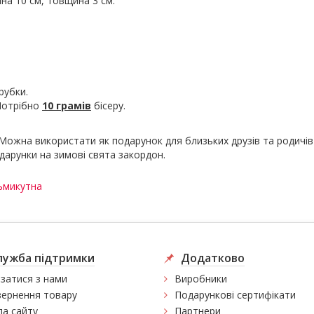
ина 10 см, товщина 3 см.
рубки.
 Потрібно
10 грамів
бісеру.
Можна використати як подарунок для близьких друзів та родичів 
дарунки на зимові свята закордон.
ьмикутна
лужба підтримки
Додатково
язатися з нами
Виробники
ернення товару
Подарункові сертифікати
а сайту
Партнери