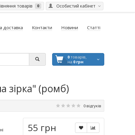
вняння товарів
Особистий кабінет
0
а доставка
Контакти
Новини
Статті
0
товарів,
на
0 грн
 зірка" (ромб)
0 відгуків
55 грн
ні