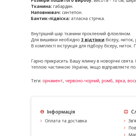
Розміри пошитого виробу:
висота - 10 см, шир
Тканина:
габардин.
Наповнювач:
синтепон.
Бантик-підвіска:
атласна стрічка.
Внутрішній шар тканини проклеєний флізеліном.
Для вишивки необхідно
3 відтінки
бісеру, ниток, 
В комплекті інструкція для підбору бісеру, ниток.
Гарно прикрасить Вашу ялинку в новорічні свята. 
теплою частинкою України, якщо відправляєте по
Теги:
орнамент
,
червоно-чорний
,
ромб
,
зірка
,
вос
Інформація
С
Оплата та доставка
Зв’
Пов
Мап