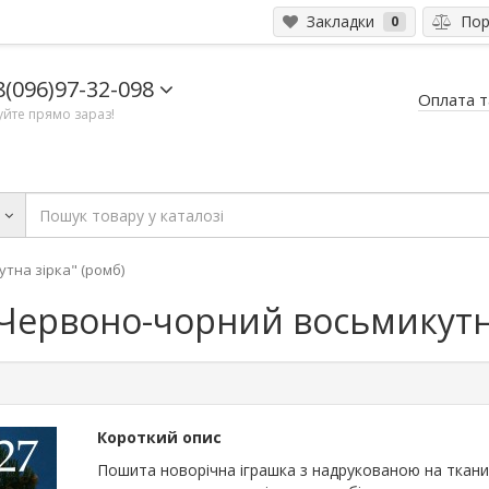
Закладки
Порі
0
8(096)97-32-098
Оплата т
йте прямо зараз!
и
тна зірка" (ромб)
Червоно-чорний восьмикутна
Короткий опис
Пошита новорічна іграшка з надрукованою на ткани