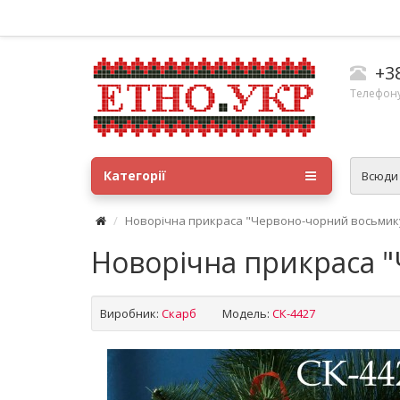
+3
Телефону
Категорії
Всюд
Новорічна прикраса "Червоно-чорний восьмику
Новорічна прикраса "
Виробник:
Скарб
Модель:
СК-4427