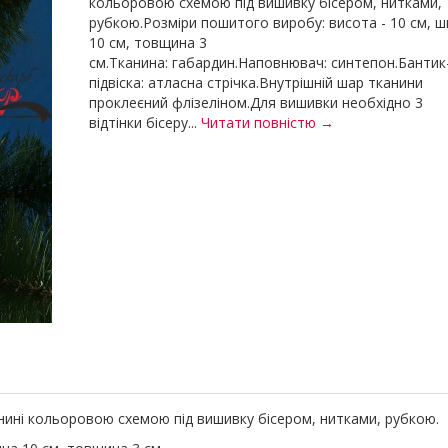
кольоровою схемою під вишивку бісером, нитками,
рубкою.Розміри пошитого виробу: висота - 10 см, 
10 см, товщина 3
см.Тканина: габардин.Наповнювач: синтепон.Бантик
підвіска: атласна стрічка.Внутрішній шар тканини
проклеєний флізеліном.Для вишивки необхідно 3
відтінки бісеру...
Читати повністю →
нині кольоровою схемою під вишивку бісером, нитками, рубкою.