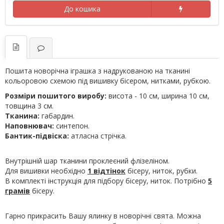
До кошика
Пошита новорічна іграшка з надрукованою на тканині
кольоровою схемою під вишивку бісером, нитками, рубкою.
Розміри пошитого виробу:
висота - 10 см, ширина 10 см,
товщина 3 см.
Тканина:
габардин.
Наповнювач:
синтепон.
Бантик-підвіска:
атласна стрічка.
Внутрішній шар тканини проклеєний флізеліном.
Для вишивки необхідно
1 відтінок
бісеру, ниток, рубки.
В комплекті інструкція для підбору бісеру, ниток. Потрібно
5
грамів
бісеру.
Гарно прикрасить Вашу ялинку в новорічні свята. Можна