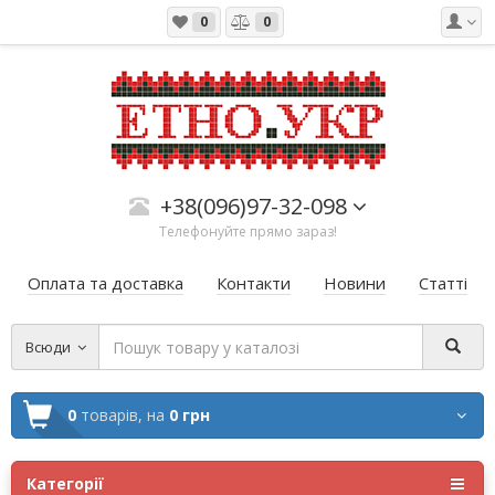
0
0
+38(096)97-32-098
Телефонуйте прямо зараз!
Оплата та доставка
Контакти
Новини
Статті
Всюди
0
товарів,
на
0 грн
Категорії