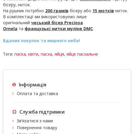
бісеру, ниток.
На рушник потрібно
200 грамів
бісеру або
15 мотків
ниток.
В комплектації ми використовуємо лише
оригінальний
чеський бісер Preciosa
Ornela
та
французькі нитки муліне
DMC
.
Вдалих покупок та мирного неба!
Теги:
паска
,
квіти
,
пасха
,
яйця
,
яйце пасхальне
Інформація
Оплата та доставка
Служба підтримки
Зв’язатися з нами
Повернення товару