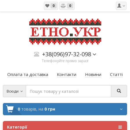
0
0
+38(096)97-32-098
Телефонуйте прямо зараз!
Оплата та доставка
Контакти
Новини
Статті
Всюди
0
товарів,
на
0 грн
Категорії