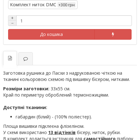
Комплект ниток DMC
+300 грн
+
−
До кошика
Заготовка рушника до Пасхи з надрукованою чіткою на
тканині кольоровою схемою під вишивку бісером, нитками.
Розміри заготовки:
33х55 см.
Край по периметру оброблений термоножицями.
Доступні тканини:
габардин (білий) - (100% поліестер).
Площа вишивки підклеєна флізеліном.
У схемі використано
13 відтінків
бісеру, ниток, рубки.
В комплект додається інструкція для
самостійного
підбору