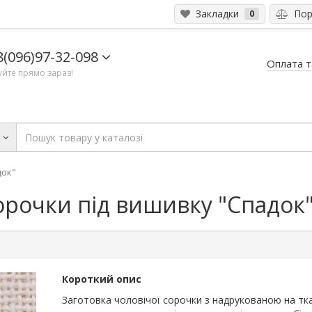
Закладки
Порі
0
8(096)97-32-098
Оплата т
йте прямо зараз!
и
док"
сорочки під вишивку "Спадок
Короткий опис
Заготовка чоловічої сорочки з надрукованою на тк