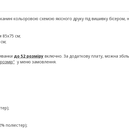
канині кольоровою схемою якісного друку під вишивку бісером, 
м 85х75 см;
 см;
шиванки
до 52 розміру
включно. За додаткову плату, можна збіл
розмір"
у меню замовлення.
тер);
2% поліестер);