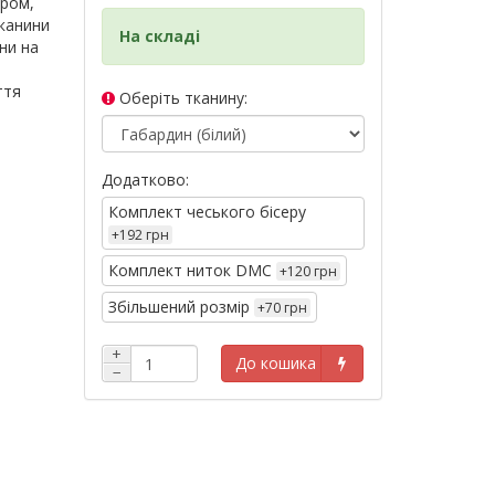
ером,
тканини
На складі
ини на
ття
Оберіть тканину:
Додатково:
Комплект чеського бісеру
+192 грн
Комплект ниток DMC
+120 грн
Збільшений розмір
+70 грн
+
До кошика
−