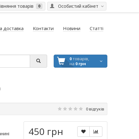
вняння товарів
Особистий кабінет
0
а доставка
Контакти
Новини
Статті
0
товарів,
на
0 грн
"
0 відгуків
450 грн
анині