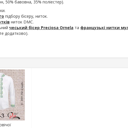
н, 50% бавовна, 35% поліестер).
ки.
го
підбору бісеру, ниток.
отків
ниток DMC.
льний
чеський бісер Preciosa Ornela
та
французькі нитки му
те додатково).
овічої