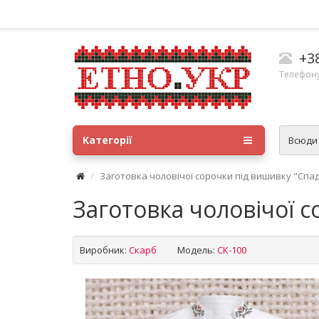
+3
Телефону
Категорії
Всюд
Заготовка чоловічої сорочки під вишивку "Спа
Заготовка чоловічої 
Виробник:
Скарб
Модель:
СК-100