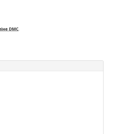
ліне
DMC
.