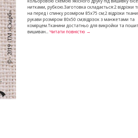
кольоровою схемою якісного друку під вишивку біс
нитками, рубкою.Заготовка складається:2 відрізки 
на перед і спинку розміром 85х75 см;2 відрізки ткан
рукави розміром 80х50 см;відрізок з манжетами та
комірцем.Тканини достатньо для викройки та поши
вишиван...
Читати повністю →