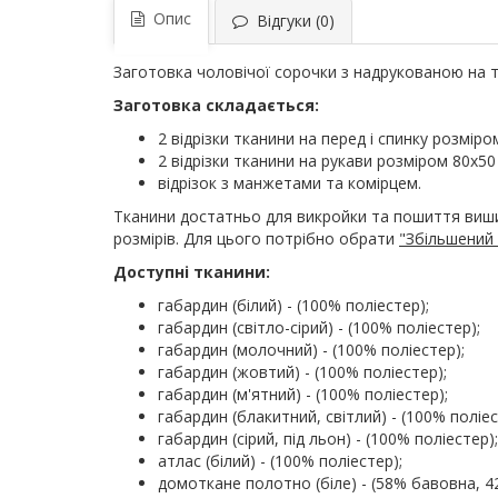
Опис
Відгуки (0)
Заготовка чоловічої сорочки з надрукованою на т
Заготовка складається:
2 відрізки тканини на перед і спинку розміро
2 відрізки тканини на рукави розміром 80х50
відрізок з манжетами та комірцем.
Тканини достатньо для викройки та пошиття ви
розмірів. Для цього потрібно обрати
"Збільшений 
Доступні тканини:
габардин (білий) - (100% поліестер);
габардин (світло-сірий) - (100% поліестер);
габардин (молочний) - (100% поліестер);
габардин (жовтий) - (100% поліестер);
габардин (м'ятний) - (100% поліестер);
габардин (блакитний, світлий) - (100% поліес
габардин (сірий, під льон) - (100% поліестер);
атлас (білий) - (100% поліестер);
домоткане полотно (біле) - (58% бавовна, 4