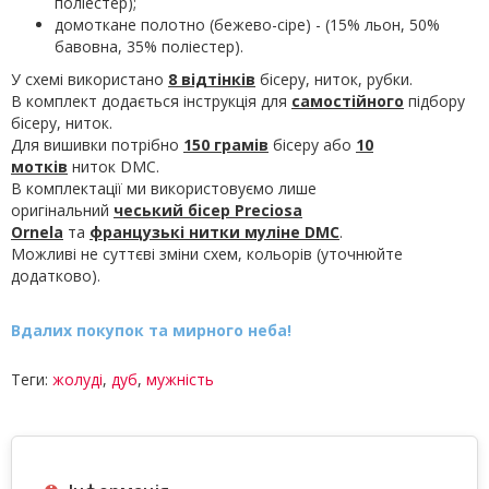
поліестер);
домоткане полотно (бежево-сіре) - (15% льон, 50%
бавовна, 35% поліестер).
У схемі використано
8 відтінків
бісеру, ниток, рубки.
В комплект додається інструкція для
самостійного
підбору
бісеру, ниток.
Для вишивки потрібно
150 грамів
бісеру або
10
мотків
ниток DMC.
В комплектації ми використовуємо лише
оригінальний
чеський бісер Preciosa
Ornela
та
французькі нитки муліне
DMC
.
Можливі не суттєві зміни схем, кольорів (уточнюйте
додатково).
Вдалих покупок та мирного неба!
Теги:
жолуді
,
дуб
,
мужність