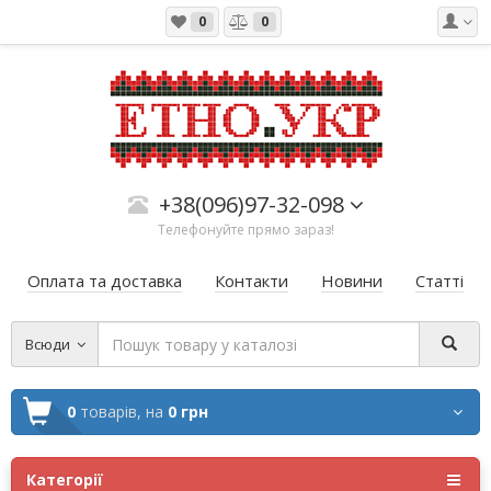
0
0
+38(096)97-32-098
Телефонуйте прямо зараз!
Оплата та доставка
Контакти
Новини
Статті
Всюди
0
товарів,
на
0 грн
Категорії