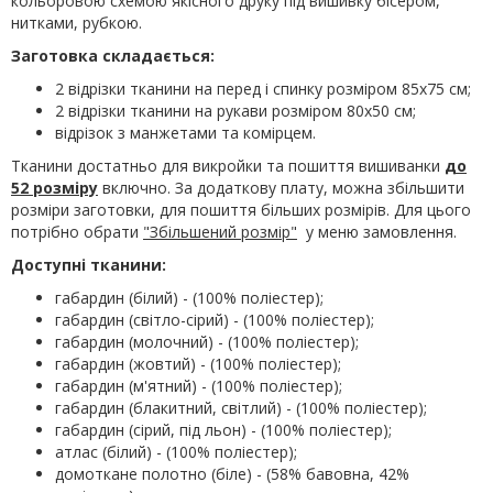
кольоровою схемою якісного друку під вишивку бісером,
нитками, рубкою.
Заготовка складається:
2 відрізки тканини на перед і спинку розміром 85х75 см;
2 відрізки тканини на рукави розміром 80х50 см;
відрізок з манжетами та комірцем.
Тканини достатньо для викройки та пошиття вишиванки
до
52 розміру
включно. За додаткову плату, можна збільшити
розміри заготовки, для пошиття більших розмірів. Для цього
потрібно обрати
"Збільшений розмір"
у меню замовлення.
Доступні тканини:
габардин (білий) - (100% поліестер);
габардин (світло-сірий) - (100% поліестер);
габардин (молочний) - (100% поліестер);
габардин (жовтий) - (100% поліестер);
габардин (м'ятний) - (100% поліестер);
габардин (блакитний, світлий) - (100% поліестер);
габардин (сірий, під льон) - (100% поліестер);
атлас (білий) - (100% поліестер);
домоткане полотно (біле) - (58% бавовна, 42%