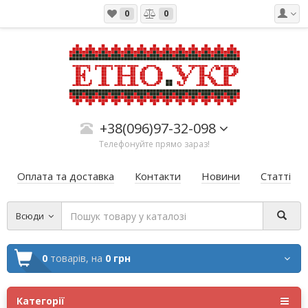
0
0
+38(096)97-32-098
Телефонуйте прямо зараз!
Оплата та доставка
Контакти
Новини
Статті
Всюди
0
товарів,
на
0 грн
Категорії