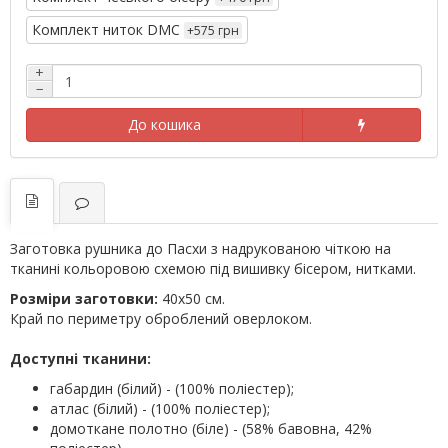
Комплект ниток DMC
+575 грн
+
−
До кошика
Заготовка рушника до Пасхи з надрукованою чіткою на
тканині кольоровою схемою під вишивку бісером, нитками.
Розміри заготовки:
40х50 см.
Край по периметру оброблений оверлоком.
Доступні тканини:
габардин (білий) - (100% поліестер);
атлас (білий) - (100% поліестер);
домоткане полотно (біле) - (58% бавовна, 42%