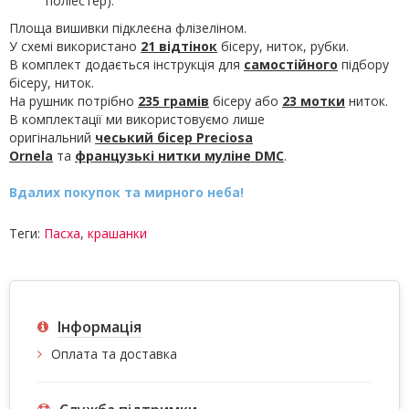
поліестер).
Площа вишивки підклеєна флізеліном.
У схемі використано
21 відтінок
бісеру, ниток, рубки.
В комплект додається інструкція для
самостійного
підбору
бісеру, ниток.
На рушник потрібно
235 грамів
бісеру або
23 мотки
ниток.
В комплектації ми використовуємо лише
оригінальний
чеський бісер Preciosa
Ornela
та
французькі нитки муліне
DMC
.
Вдалих покупок та мирного неба!
Теги:
Пасха
,
крашанки
Інформація
Оплата та доставка