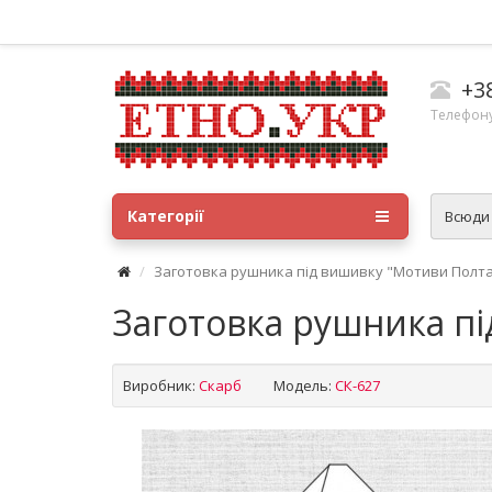
+3
Телефону
Категорії
Всюд
Заготовка рушника під вишивку "Мотиви Полт
Заготовка рушника п
Виробник:
Скарб
Модель:
СК-627