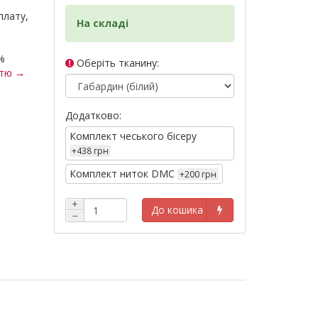
плату,
На складі
%
Оберіть тканину:
стю →
Додатково:
Комплект чеського бісеру
+438 грн
Комплект ниток DMC
+200 грн
+
До кошика
−