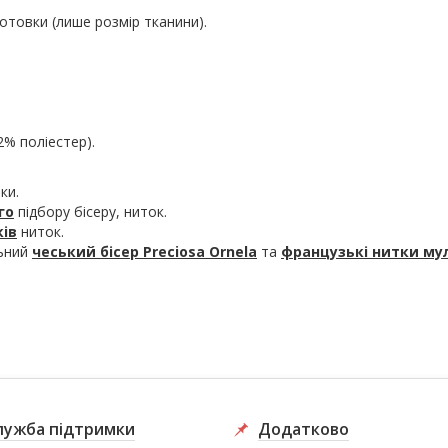
отовки (лише розмір тканини).
2% поліестер).
ки.
го
підбору бісеру, ниток.
ків
ниток.
льний
чеський бісер Preciosa Ornela
та
французькі нитки му
лужба підтримки
Додатково