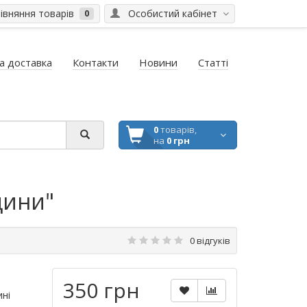
вняння товарів
Особистий кабінет
0
а доставка
Контакти
Новини
Статті
0
товарів,
на
0 грн
щини"
0 відгуків
350 грн
ині