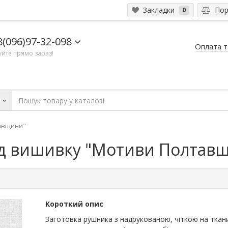
Закладки
Порі
0
8(096)97-32-098
Оплата т
йте прямо зараз!
и
авщини"
ід вишивку "Мотиви Полтав
Короткий опис
Заготовка рушника з надрукованою, чіткою на ткан