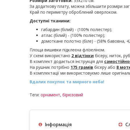
Розміри заготовки:
35х210 см.
За додаткову плату, можна збільшити розміри заг
Край по периметру оброблений оверлоком.
Доступні тканини:
габардин (білий) - (100% поліестер);
атлас (білий) - (100% поліестер);
домоткане полотно (біле) - (58% бавовна, 4
Площа вишивки підклеєна флізеліном.
У схемі використано
2 відтінки
бісеру, ниток, руб
В комплект додається інструкція для
самостійно
На рушник потрібно
175 грамів
бісеру або
8 мот
В комплектації ми використовуємо лише оригіна
Вдалих покупок та мирного неба!
Теги:
орнамент
,
бірюзовий
Інформація
С