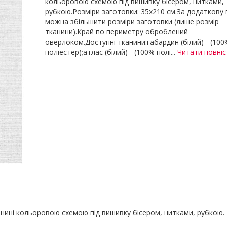
кольоровою схемою під вишивку бісером, нитками,
рубкою.Розміри заготовки: 35х210 см.За додаткову 
можна збільшити розміри заготовки (лише розмір
тканини).Край по периметру оброблений
оверлоком.Доступні тканини:габардин (білий) - (100
поліестер);атлас (білий) - (100% полі...
Читати повні
анині кольоровою схемою під вишивку бісером, нитками, рубкою.