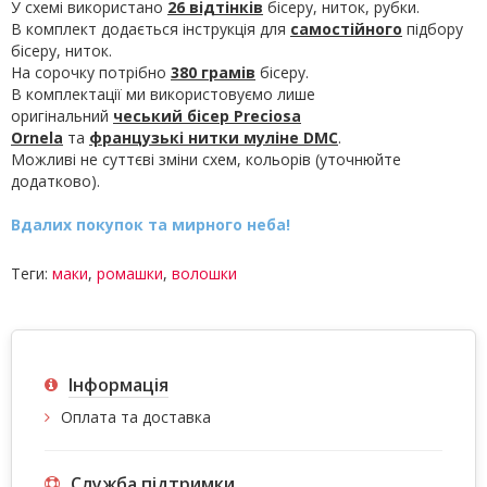
У схемі використано
26 відтінків
бісеру, ниток, рубки.
В комплект додається інструкція для
самостійного
підбору
бісеру, ниток.
На сорочку потрібно
380 грамів
бісеру.
В комплектації ми використовуємо лише
оригінальний
чеський бісер Preciosa
Ornela
та
французькі нитки муліне
DMC
.
Можливі не суттєві зміни схем, кольорів (уточнюйте
додатково).
Вдалих покупок та мирного неба!
Теги:
маки
,
ромашки
,
волошки
Інформація
Оплата та доставка
Служба підтримки