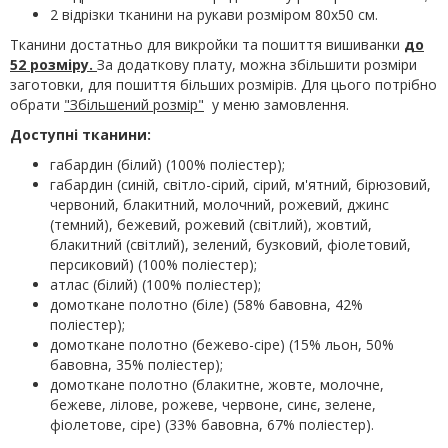
2 відрізки тканини на рукави розміром 80х50 см.
Тканини достатньо для викройки та пошиття вишиванки
до
52 розміру.
За додаткову плату, можна збільшити розміри
заготовки, для пошиття більших розмірів. Для цього потрібно
обрати
"Збільшений розмір"
у меню замовлення.
Доступні тканини:
габардин (білий) (100% поліестер);
габардин (синій, світло-сірий, сірий, м'ятний, бірюзовий,
червоний, блакитний, молочний, рожевий, джинс
(темний), бежевий, рожевий (світлий), жовтий,
блакитний (світлий), зелений, бузковий, фіолетовий,
персиковий) (100% поліестер);
атлас (білий) (100% поліестер);
домоткане полотно (біле) (58% бавовна, 42%
поліестер);
домоткане полотно (бежево-сіре) (15% льон, 50%
бавовна, 35% поліестер);
домоткане полотно (блакитне, жовте, молочне,
бежеве, лілове, рожеве, червоне, синє, зелене,
фіолетове, сіре) (33% бавовна, 67% поліестер).