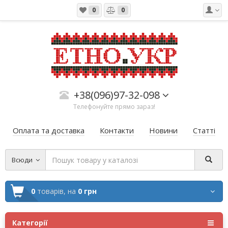
0
0
+38(096)97-32-098
Телефонуйте прямо зараз!
Оплата та доставка
Контакти
Новини
Статті
Всюди
0
товарів,
на
0 грн
Категорії