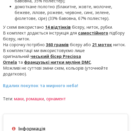
бавовна, 35% поліестер);
домоткане полотно (блакитне, жовте, молочне,
бежеве, лілове, рожеве, червоне, синє, зелене,
фіолетове, сіре) (33% бавовна, 67% поліестер).
У схемі використано
14 відтінків
бісеру, ниток, рубки.
В комплект додається інструкція для
самостійного
підбору
бісеру, ниток.
На сорочку потрібно
360 грамів
бісеру або
21 моток
ниток.
В комплектації ми використовуємо лише
оригінальний
чеський бісер Preciosa
Ornela
та
французькі нитки муліне
DMC
.
Можливі не суттєві зміни схем, кольорів (уточнюйте
додатково).
Вдалих покупок та мирного неба!
Теги:
маки
,
ромашки
,
орнамент
Інформація