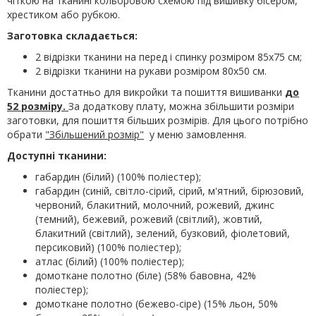
чіткою на тканині кольоровою схемою під вишивку бісером,
хрестиком або рубкою.
Заготовка складається:
2 відрізки тканини на перед і спинку розміром 85х75 см;
2 відрізки тканини на рукави розміром 80х50 см.
Тканини достатньо для викройки та пошиття вишиванки
до
52 розміру.
За додаткову плату, можна збільшити розміри
заготовки, для пошиття більших розмірів. Для цього потрібно
обрати
"Збільшений розмір"
у меню замовлення.
Доступні тканини:
габардин (білий) (100% поліестер);
габардин (синій, світло-сірий, сірий, м'ятний, бірюзовий,
червоний, блакитний, молочний, рожевий, джинс
(темний), бежевий, рожевий (світлий), жовтий,
блакитний (світлий), зелений, бузковий, фіолетовий,
персиковий) (100% поліестер);
атлас (білий) (100% поліестер);
домоткане полотно (біле) (58% бавовна, 42%
поліестер);
домоткане полотно (бежево-сіре) (15% льон, 50%