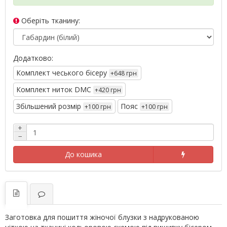
Оберіть тканину:
Додатково:
Комплект чеського бісеру
+648 грн
Комплект ниток DMC
+420 грн
Збільшений розмір
Пояс
+100 грн
+100 грн
+
−
До кошика
Заготовка для пошиття жіночої блузки з надрукованою