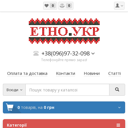
0
0
+38(096)97-32-098
Телефонуйте прямо зараз!
Оплата та доставка
Контакти
Новини
Статті
Всюди
0
товарів,
на
0 грн
Категорії