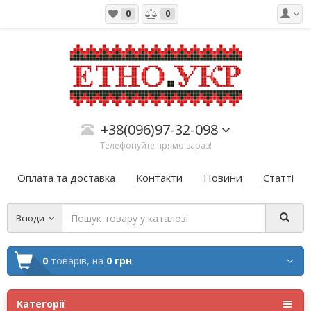
0
0
+38(096)97-32-098
Телефонуйте прямо зараз!
Оплата та доставка
Контакти
Новини
Статті
Всюди
0
товарів,
на
0 грн
Категорії