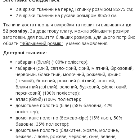
2 відрізки тканини на перед і спинку розміром 85х75 см;
2 відрізки тканини на рукави розміром 80х50 см.
Тканини достатньо для викройки та пошиття вишиванки
до
52 розміру.
За додаткову плату, можна збільшити розміри
заготовки, для пошиття більших розмірів. Для цього потрібно
обрати
"Збільшений розмір"
у меню замовлення.
Доступні тканини:
габардин (білий) (100% поліестер);
габардин (синій, світло-сірий, сірий, м'ятний, бірюзовий,
червоний, блакитний, молочний, рожевий, джинс
(темний), бежевий, рожевий (світлий), жовтий,
блакитний (світлий), зелений, бузковий, фіолетовий,
персиковий) (100% поліестер);
атлас (білий) (100% поліестер);
домоткане полотно (біле) (58% бавовна, 42%
поліестер);
домоткане полотно (бежево-сіре) (15% льон, 50%
бавовна, 35% поліестер);
домоткане полотно (блакитне, жовте, молочне,
бежеве, лілове, рожеве, червоне, синє, зелене,