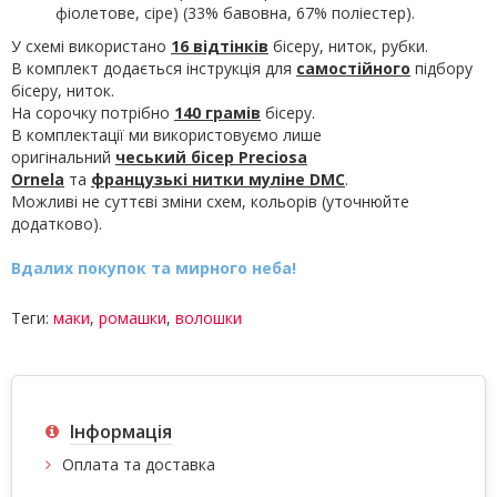
фіолетове, сіре) (33% бавовна, 67% поліестер).
У схемі використано
16 відтінків
бісеру, ниток, рубки.
В комплект додається інструкція для
самостійного
підбору
бісеру, ниток.
На сорочку потрібно
140 грамів
бісеру.
В комплектації ми використовуємо лише
оригінальний
чеський бісер Preciosa
Ornela
та
французькі нитки муліне
DMC
.
Можливі не суттєві зміни схем, кольорів (уточнюйте
додатково).
Вдалих покупок та мирного неба!
Теги:
маки
,
ромашки
,
волошки
Інформація
Оплата та доставка