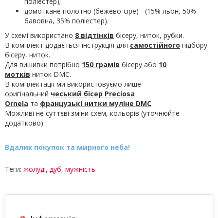
поліестер);
домоткане полотно (бежево-сіре) - (15% льон, 50%
бавовна, 35% поліестер).
У схемі використано
8 відтінків
бісеру, ниток, рубки.
В комплект додається інструкція для
самостійного
підбору
бісеру, ниток.
Для вишивки потрібно
150 грамів
бісеру або
10
мотків
ниток DMC.
В комплектації ми використовуємо лише
оригінальний
чеський бісер Preciosa
Ornela
та
французькі нитки муліне
DMC
.
Можливі не суттєві зміни схем, кольорів (уточнюйте
додатково).
Вдалих покупок та мирного неба!
Теги:
жолуді
,
дуб
,
мужність