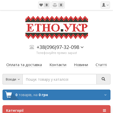
0
0
+38(096)97-32-098
Телефонуйте прямо зараз!
Оплата та доставка
Контакти
Новини
Статті
Всюди
0
товарів,
на
0 грн
Категорії