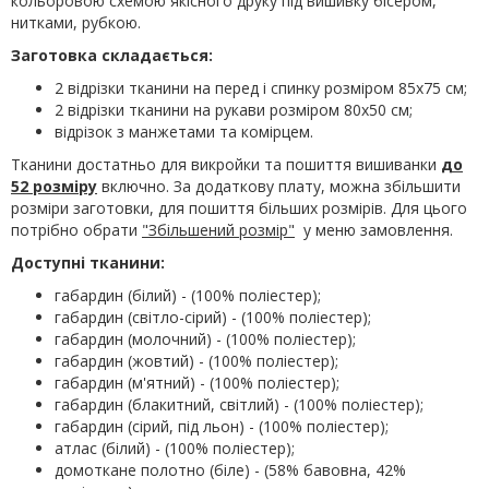
кольоровою схемою якісного друку під вишивку бісером,
нитками, рубкою.
Заготовка складається:
2 відрізки тканини на перед і спинку розміром 85х75 см;
2 відрізки тканини на рукави розміром 80х50 см;
відрізок з манжетами та комірцем.
Тканини достатньо для викройки та пошиття вишиванки
до
52 розміру
включно. За додаткову плату, можна збільшити
розміри заготовки, для пошиття більших розмірів. Для цього
потрібно обрати
"Збільшений розмір"
у меню замовлення.
Доступні тканини:
габардин (білий) - (100% поліестер);
габардин (світло-сірий) - (100% поліестер);
габардин (молочний) - (100% поліестер);
габардин (жовтий) - (100% поліестер);
габардин (м'ятний) - (100% поліестер);
габардин (блакитний, світлий) - (100% поліестер);
габардин (сірий, під льон) - (100% поліестер);
атлас (білий) - (100% поліестер);
домоткане полотно (біле) - (58% бавовна, 42%