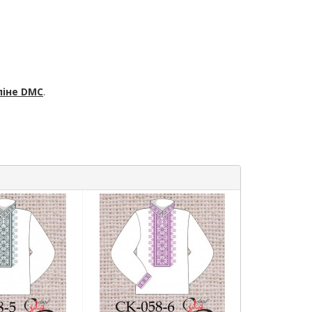
ліне
DMC
.