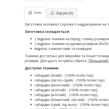
Опис
Відгуки (0)
Заготовка чоловічої сорочки з надрукованою на т
Заготовка складається:
2 відрізки тканини на перед і спинку розміро
2 відрізки тканини на рукави розміром 80х50
відрізок з манжетами та комірцем.
Тканини достатньо для викройки та пошиття ви
розмірів. Для цього потрібно обрати
"Збільшений 
Доступні тканини:
габардин (білий) - (100% поліестер);
габардин (світло-сірий) - (100% поліестер);
габардин (молочний) - (100% поліестер);
габардин (жовтий) - (100% поліестер);
габардин (м'ятний) - (100% поліестер);
габардин (блакитний, світлий) - (100% поліес
габардин (сірий, під льон) - (100% поліестер);