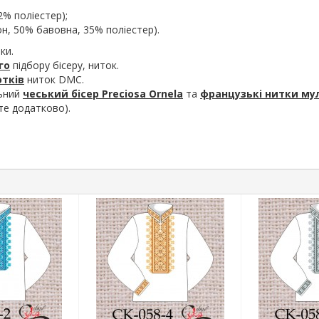
2% поліестер);
н, 50% бавовна, 35% поліестер).
ки.
го
підбору бісеру, ниток.
отків
ниток DMC.
льний
чеський бісер Preciosa Ornela
та
французькі нитки му
те додатково).