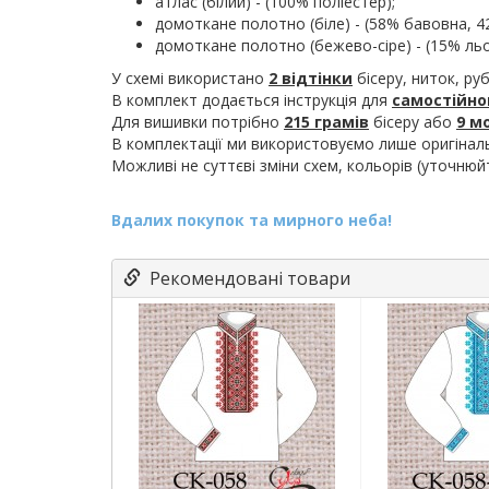
атлас (білий) - (100% поліестер);
домоткане полотно (біле) - (58% бавовна, 4
домоткане полотно (бежево-сіре) - (15% льо
У схемі використано
2 відтінки
бісеру, ниток, руб
В комплект додається інструкція для
самостійно
Для вишивки потрібно
215 грамів
бісеру або
9 м
В комплектації ми використовуємо лише оригіна
Можливі не суттєві зміни схем, кольорів (уточнюй
Вдалих покупок та мирного неба!
Рекомендовані товари