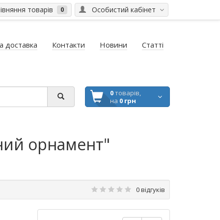
вняння товарів
Особистий кабінет
0
а доставка
Контакти
Новини
Статті
0
товарів,
на
0 грн
чний орнамент"
0 відгуків