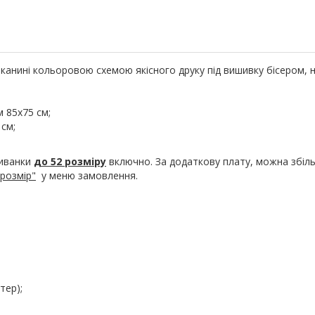
канині кольоровою схемою якісного друку під вишивку бісером, 
м 85х75 см;
 см;
шиванки
до 52 розміру
включно. За додаткову плату, можна збіл
розмір"
у меню замовлення.
тер);