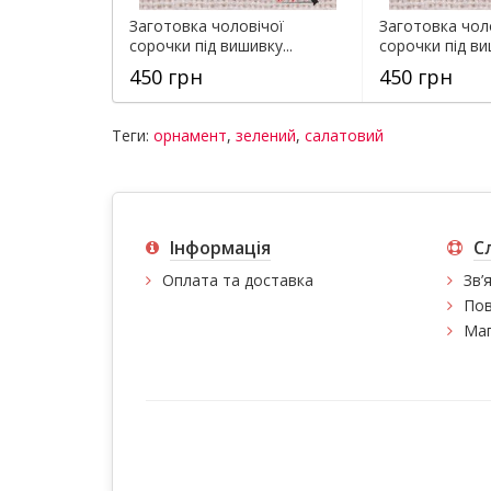
Заготовка чоловічої
Заготовка чол
сорочки під вишивку...
сорочки під виш
450 грн
450 грн
Теги:
орнамент
,
зелений
,
салатовий
Інформація
С
Оплата та доставка
Зв’
Пов
Мап