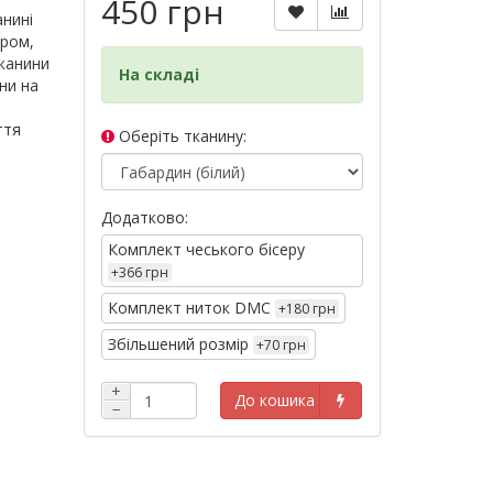
450 грн
анині
ером,
тканини
На складі
ини на
ття
Оберіть тканину:
Додатково:
Комплект чеського бісеру
+366 грн
Комплект ниток DMC
+180 грн
Збільшений розмір
+70 грн
+
До кошика
−