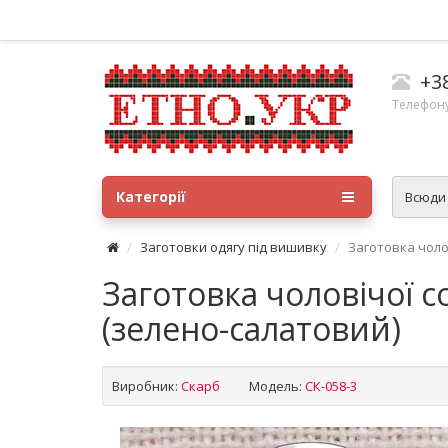
+3
Телефону
Категорії
Всюд
Заготовки одягу під вишивку
Заготовка чоло
Заготовка чоловічої 
(зелено-салатовий)
Виробник:
Скарб
Модель:
СК-058-3