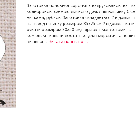
Заготовка чоловічої сорочки з надрукованою на тк
кольоровою схемою якісного друку під вишивку біс
нитками, рубкою.Заготовка складається:2 відрізки 
на перед і спинку розміром 85х75 см;2 відрізки ткан
рукави розміром 80х50 см;відрізок з манжетами та
комірцем.Тканини достатньо для викройки та поши
вишиван...
Читати повністю →