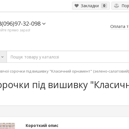
Закладки
Порі
0
8(096)97-32-098
Оплата т
йте прямо зараз!
и
вічої сорочки під вишивку "Класичний орнамент" (зелено-салатовий)
сорочки під вишивку "Класи
Короткий опис