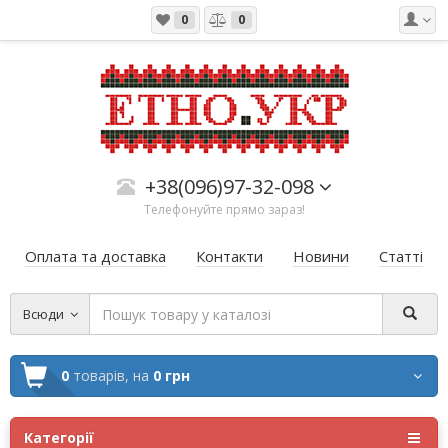
0
0
+38(096)97-32-098
Телефонуйте прямо зараз!
Оплата та доставка
Контакти
Новини
Статті
Всюди
0
товарів,
на
0 грн
Категорії