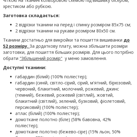
чіткою на тканині кольоровою схемою під вишивку бісером,
хрестиком або рубкою.
Заготовка складається:
2 відрізки тканини на перед і спинку розміром 85х75 см;
2 відрізки тканини на рукави розміром 80х50 см.
Тканини достатньо для викройки та пошиття вишиванки
до
52 розміру.
За додаткову плату, можна збільшити розміри
заготовки, для пошиття більших розмірів. Для цього потрібно
обрати
"Збільшений розмір"
у меню замовлення.
Доступні тканини:
габардин (білий) (100% поліестер);
габардин (синій, світло-сірий, сірий, м'ятний, бірюзовий,
червоний, блакитний, молочний, рожевий, джинс
(темний), бежевий, рожевий (світлий), жовтий,
блакитний (світлий), зелений, бузковий, фіолетовий,
персиковий) (100% поліестер);
атлас (білий) (100% поліестер);
домоткане полотно (біле) (58% бавовна, 42%
поліестер);
домоткане полотно (бежево-сіре) (15% льон, 50%