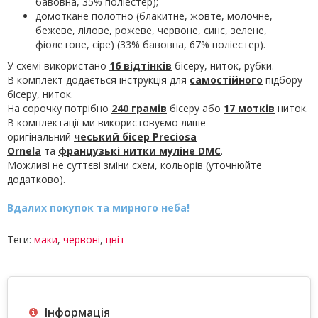
бавовна, 35% поліестер);
домоткане полотно (блакитне, жовте, молочне,
бежеве, лілове, рожеве, червоне, синє, зелене,
фіолетове, сіре) (33% бавовна, 67% поліестер).
У схемі використано
16 відтінків
бісеру, ниток, рубки.
В комплект додається інструкція для
самостійного
підбору
бісеру, ниток.
На сорочку потрібно
240 грамів
бісеру або
17 мотків
ниток.
В комплектації ми використовуємо лише
оригінальний
чеський бісер Preciosa
Ornela
та
французькі нитки муліне
DMC
.
Можливі не суттєві зміни схем, кольорів (уточнюйте
додатково).
Вдалих покупок та мирного неба!
Теги:
маки
,
червоні
,
цвіт
Інформація