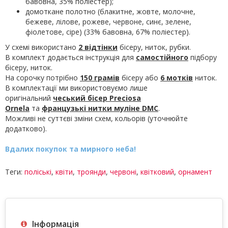
бавовна, 35% поліестер);
домоткане полотно (блакитне, жовте, молочне,
бежеве, лілове, рожеве, червоне, синє, зелене,
фіолетове, сіре) (33% бавовна, 67% поліестер).
У схемі використано
2 відтінки
бісеру, ниток, рубки.
В комплект додається інструкція для
самостійного
підбору
бісеру, ниток.
На сорочку потрібно
150 грамів
бісеру або
6 мотків
ниток.
В комплектації ми використовуємо лише
оригінальний
чеський бісер Preciosa
Ornela
та
французькі нитки муліне
DMC
.
Можливі не суттєві зміни схем, кольорів (уточнюйте
додатково).
Вдалих покупок та мирного неба!
Теги:
поліські
,
квіти
,
троянди
,
червоні
,
квітковий
,
орнамент
Інформація