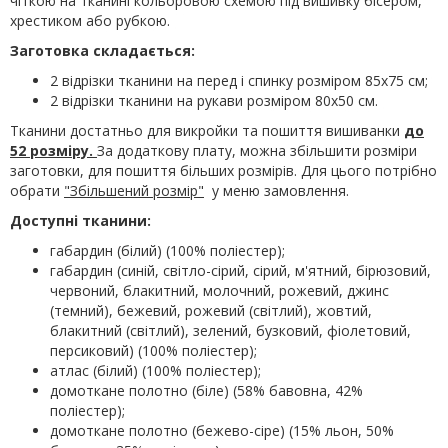
чіткою на тканині кольоровою схемою під вишивку бісером,
хрестиком або рубкою.
Заготовка складається:
2 відрізки тканини на перед і спинку розміром 85х75 см;
2 відрізки тканини на рукави розміром 80х50 см.
Тканини достатньо для викройки та пошиття вишиванки
до
52 розміру.
За додаткову плату, можна збільшити розміри
заготовки, для пошиття більших розмірів. Для цього потрібно
обрати
"Збільшений розмір"
у меню замовлення.
Доступні тканини:
габардин (білий) (100% поліестер);
габардин (синій, світло-сірий, сірий, м'ятний, бірюзовий,
червоний, блакитний, молочний, рожевий, джинс
(темний), бежевий, рожевий (світлий), жовтий,
блакитний (світлий), зелений, бузковий, фіолетовий,
персиковий) (100% поліестер);
атлас (білий) (100% поліестер);
домоткане полотно (біле) (58% бавовна, 42%
поліестер);
домоткане полотно (бежево-сіре) (15% льон, 50%