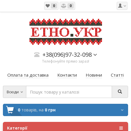
0
0
+38(096)97-32-098
Телефонуйте прямо зараз!
Оплата та доставка
Контакти
Новини
Статті
Всюди
0
товарів,
на
0 грн
Категорії