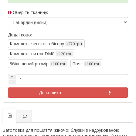
Оберіть тканину:
Додатково:
Комплект чеського бісеру
+270 грн
Комплект ниток DMC
+120 грн
Збільшений розмір
Пояс
+100 грн
+100 грн
+
−
До кошика
Заготовка для пошиття жіночої блузки з надрукованою