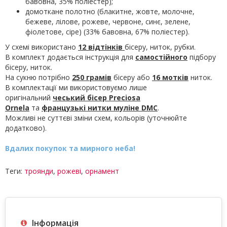
бавовна, 35% поліестер);
домоткане полотно (блакитне, жовте, молочне,
бежеве, лілове, рожеве, червоне, синє, зелене,
фіолетове, сіре) (33% бавовна, 67% поліестер).
У схемі використано
12 відтінків
бісеру, ниток, рубки.
В комплект додається інструкція для
самостійного
підбору
бісеру, ниток.
На сукню потрібно
250 грамів
бісеру або
16 мотків
ниток.
В комплектації ми використовуємо лише
оригінальний
чеський бісер Preciosa
Ornela
та
французькі нитки муліне
DMC
.
Можливі не суттєві зміни схем, кольорів (уточнюйте
додатково).
Вдалих покупок та мирного неба!
Теги:
троянди
,
рожеві
,
орнамент
Інформація