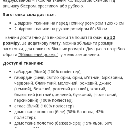
надрукованою чіткою на тканині кольоровою схемою під
вишивку бісером, хрестиком або рубкою.
Заготовка складається:
2 відрізки тканини на перед і спинку розміром 120х75 см;
2 відрізки тканини на рукави розміром 80х50 см.
Тканини достатньо для викройки та пошиття сукні
до 52
розміру.
За додаткову плату, можна збільшити розміри
заготовки, для пошиття більших розмірів. Для цього потрібно
обрати
"Збільшений розмір"
у меню замовлення.
Доступні тканини:
габардин (білий) (100% поліестер);
габардин (синій, світло-сірий, сірий, м'ятний, бірюзовий,
червоний, блакитний, молочний, рожевий, джинс
(темний), бежевий, рожевий (світлий), жовтий,
блакитний (світлий), зелений, бузковий, фіолетовий,
персиковий) (100% поліестер);
атлас (білий) (100% поліестер);
домоткане полотно (біле) (58% бавовна, 42%
поліестер);
домоткане полотно (бежево-сіре) (15% льон, 50%