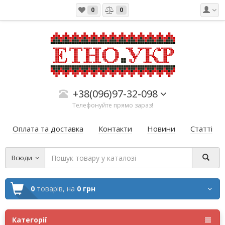
0
0
+38(096)97-32-098
Телефонуйте прямо зараз!
Оплата та доставка
Контакти
Новини
Статті
Всюди
0
товарів,
на
0 грн
Категорії