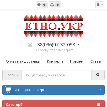
0
0
+38(096)97-32-098
Телефонуйте прямо зараз!
Оплата та доставка
Контакти
Новини
Статті
Всюди
0
товарів,
на
0 грн
Категорії