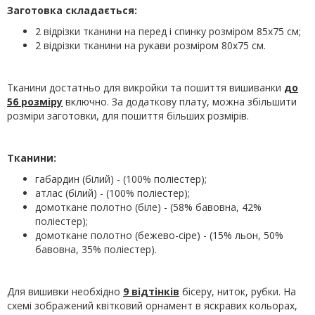
Заготовка складається:
2 відрізки тканини на перед і спинку розміром 85х75 см;
2 відрізки тканини на рукави розміром 80х75 см.
Тканини достатньо для викройки та пошиття вишиванки
до
56 розміру
включно. За додаткову плату, можна збільшити
розміри заготовки, для пошиття більших розмірів.
Тканини:
габардин (білий) - (100% поліестер);
атлас (білий) - (100% поліестер);
домоткане полотно (біле) - (58% бавовна, 42%
поліестер);
домоткане полотно (бежево-сіре) - (15% льон, 50%
бавовна, 35% поліестер).
Для вишивки необхідно
9 відтінків
бісеру, ниток, рубки. На
схемі зображений квітковий орнамент в яскравих кольорах,