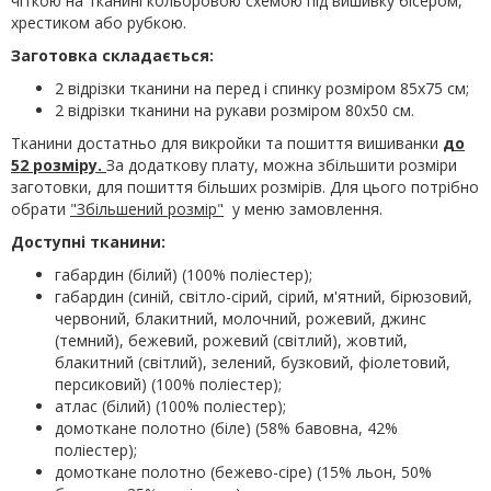
чіткою на тканині кольоровою схемою під вишивку бісером,
хрестиком або рубкою.
Заготовка складається:
2 відрізки тканини на перед і спинку розміром 85х75 см;
2 відрізки тканини на рукави розміром 80х50 см.
Тканини достатньо для викройки та пошиття вишиванки
до
52 розміру.
За додаткову плату, можна збільшити розміри
заготовки, для пошиття більших розмірів. Для цього потрібно
обрати
"Збільшений розмір"
у меню замовлення.
Доступні тканини:
габардин (білий) (100% поліестер);
габардин (синій, світло-сірий, сірий, м'ятний, бірюзовий,
червоний, блакитний, молочний, рожевий, джинс
(темний), бежевий, рожевий (світлий), жовтий,
блакитний (світлий), зелений, бузковий, фіолетовий,
персиковий) (100% поліестер);
атлас (білий) (100% поліестер);
домоткане полотно (біле) (58% бавовна, 42%
поліестер);
домоткане полотно (бежево-сіре) (15% льон, 50%