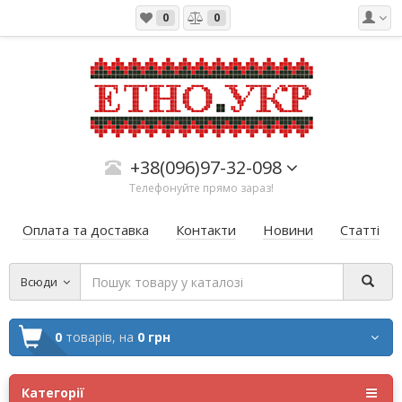
0
0
+38(096)97-32-098
Телефонуйте прямо зараз!
Оплата та доставка
Контакти
Новини
Статті
Всюди
0
товарів,
на
0 грн
Категорії