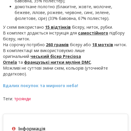
бавовна, 35% поліестер);
домоткане полотно (блакитне, жовте, молочне,
бежеве, лілове, рожеве, червоне, синє, зелене,
фіолетове, сіре) (33% бавовна, 67% поліестер).
У схемі використано
15 відтінків
бісеру, ниток, рубки.
В комплект додається інструкція для
самостійного
підбору
бісеру, ниток.
На сорочку потрібно
260 грамів
бісеру або
18 мотків
ниток.
В комплектації ми використовуємо лише
оригінальний
чеський бісер Preciosa
Ornela
та
французькі нитки муліне
DMC
.
Можливі не суттєві зміни схем, кольорів (уточнюйте
додатково).
Вдалих покупок та мирного неба!
Теги:
троянди
Інформація